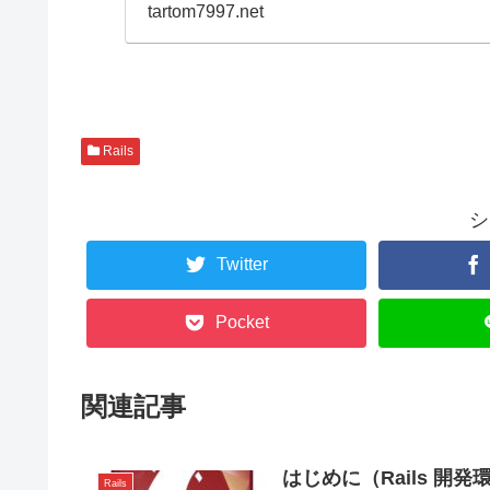
tartom7997.net
Rails
シ
Twitter
Pocket
関連記事
はじめに（Rails 
Rails