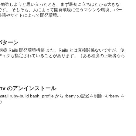
ミングを勉強しようと思い立ったとき、まず最初に立ちはだかる大きな
です。 そもそも、人によって開発環境に使うマシンや環境、バー
籍やサイトによって開発環境...
全パターン
 環境構築 Rails 開発環境構築 また、Rails とは直接関係ないですが、使
ディタも指定されていることがあります。（ある程度の上級者なら
benv のアンインストール
ninstall ruby-build bash_profile から rbenv の記述を削除 ~/.rbenv を
)