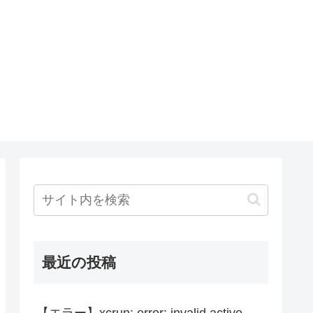
最近の投稿
【エラー】xcrun: error: invalid active