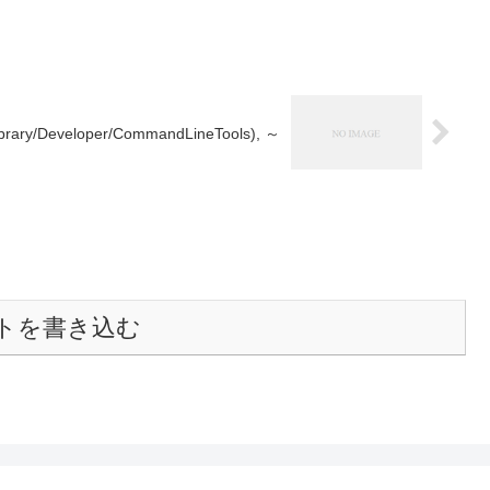
Library/Developer/CommandLineTools), ～
トを書き込む