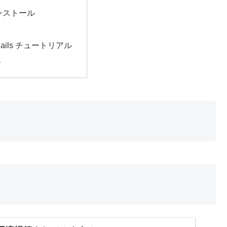
ンストール
 Rails チュートリアル
ト